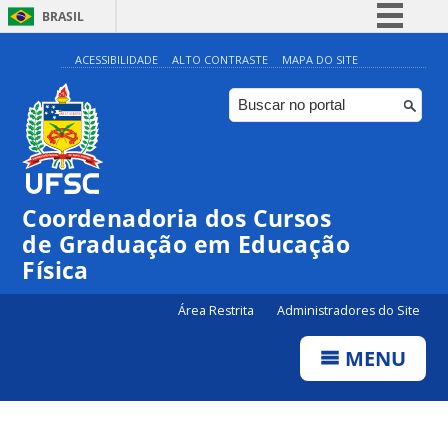
BRASIL
Simplifique!
ACESSIBILIDADE
ALTO CONTRASTE
MAPA DO SITE
Comunica BR
Participe
Acesso à informação
Legislação
Coordenadoria dos Cursos
Canais
de Graduação em Educação
Física
Área Restrita
Administradores do Site
MENU