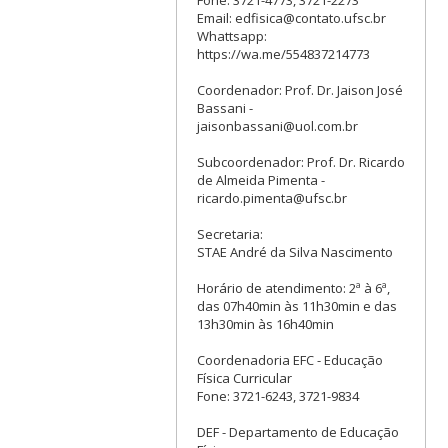
Email: edfisica@contato.ufsc.br
Whattsapp:
https://wa.me/554837214773
Coordenador: Prof. Dr. Jaison José
Bassani -
jaisonbassani@uol.com.br
Subcoordenador: Prof. Dr. Ricardo
de Almeida Pimenta -
ricardo.pimenta@ufsc.br
Secretaria:
STAE André da Silva Nascimento
Horário de atendimento: 2ª à 6ª,
das 07h40min às 11h30min e das
13h30min às 16h40min
Coordenadoria EFC - Educação
Física Curricular
Fone: 3721-6243, 3721-9834
DEF - Departamento de Educação