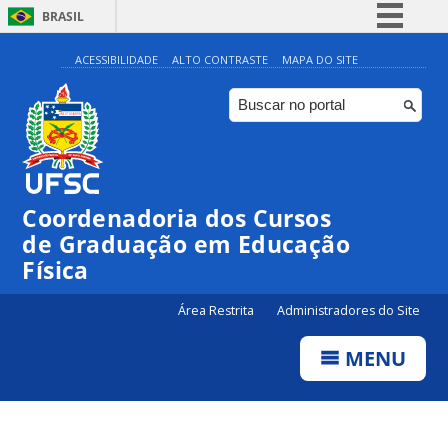
BRASIL
Simplifique!
ACESSIBILIDADE
ALTO CONTRASTE
MAPA DO SITE
Comunica BR
Participe
Acesso à informação
Legislação
Coordenadoria dos Cursos
Canais
de Graduação em Educação
Física
Área Restrita
Administradores do Site
MENU