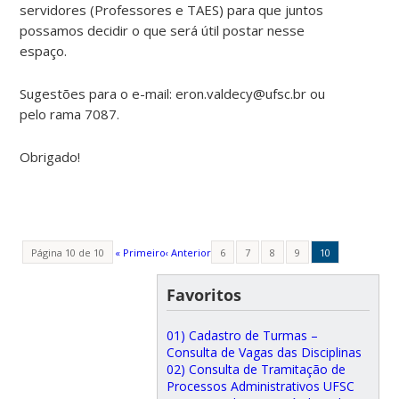
servidores (Professores e TAES) para que juntos
possamos decidir o que será útil postar nesse
espaço.
Sugestões para o e-mail: eron.valdecy@ufsc.br ou
pelo rama 7087.
Obrigado!
Página 10 de 10
« Primeiro
‹ Anterior
6
7
8
9
10
Favoritos
01) Cadastro de Turmas –
Consulta de Vagas das Disciplinas
02) Consulta de Tramitação de
Processos Administrativos UFSC