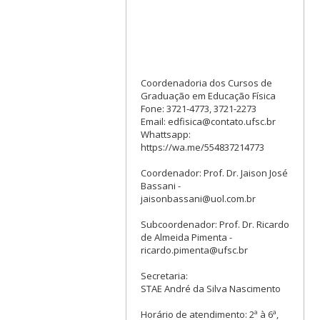
Coordenadoria dos Cursos de
Graduação em Educação Física
Fone: 3721-4773, 3721-2273
Email: edfisica@contato.ufsc.br
Whattsapp:
https://wa.me/554837214773
Coordenador: Prof. Dr. Jaison José
Bassani -
jaisonbassani@uol.com.br
Subcoordenador: Prof. Dr. Ricardo
de Almeida Pimenta -
ricardo.pimenta@ufsc.br
Secretaria:
STAE André da Silva Nascimento
Horário de atendimento: 2ª à 6ª,