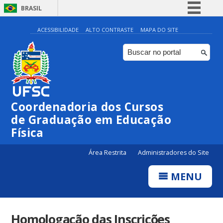
BRASIL
Simplifique!
ACESSIBILIDADE
ALTO CONTRASTE
MAPA DO SITE
Comunica BR
Participe
Acesso à informação
Legislação
Coordenadoria dos Cursos
Canais
de Graduação em Educação
Física
Área Restrita
Administradores do Site
MENU
Homologação das Inscrições