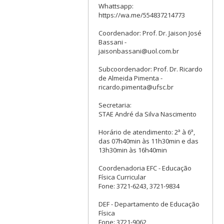
Whattsapp:
https://wa.me/554837214773
Coordenador: Prof. Dr. Jaison José
Bassani -
jaisonbassani@uol.com.br
Subcoordenador: Prof. Dr. Ricardo
de Almeida Pimenta -
ricardo.pimenta@ufsc.br
Secretaria:
STAE André da Silva Nascimento
Horário de atendimento: 2ª à 6ª,
das 07h40min às 11h30min e das
13h30min às 16h40min
Coordenadoria EFC - Educação
Física Curricular
Fone: 3721-6243, 3721-9834
DEF - Departamento de Educação
Física
Fone: 3721-9062