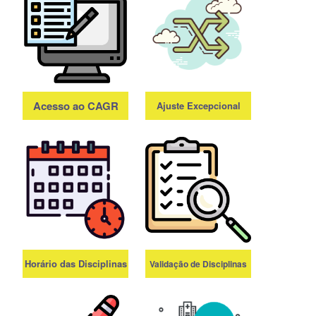
Acesse o
Bacharelado e
formulário para
Licenciatura.
encaminhar sua
demanda.
Acesso ao CAGR
Ajuste Excepcional
Renove sua
Diretrizes sobre o
matrícula e acesse
Ajuste
documentos como
Excepcional de
histórico, atestado e
Matrícula.
controle curricular.
Horário das Disciplinas
Validação de Disciplinas
Diretrizes para
Acesso o Quadro