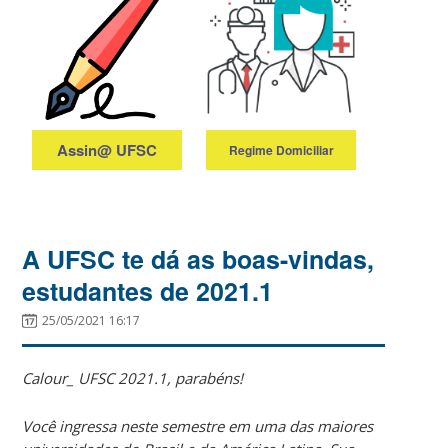
requerimento de
de Horário das
Validação de
Disciplinas do
Disciplinas
semestre atual.
Assin@ UFSC
Regime Domiciliar
Tutorial de como
Tratamento
acessar o Assin@
Especial em
UFSC e utilizar a
A UFSC te dá as boas-vindas,
Regime
assinatura digital
Domiciliar
estudantes de 2021.1
em um
Formulário.
25/05/2021 16:17
Calour_ UFSC 2021.1, parabéns!
Você ingressa neste semestre em uma das maiores