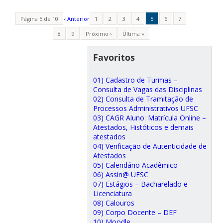
Página 5 de 10
‹ Anterior
1
2
3
4
5
6
7
8
9
Próximo ›
Última »
Favoritos
01) Cadastro de Turmas –
Consulta de Vagas das Disciplinas
02) Consulta de Tramitação de
Processos Administrativos UFSC
03) CAGR Aluno: Matrícula Online –
Atestados, Históticos e demais
atestados
04) Verificação de Autenticidade de
Atestados
05) Calendário Acadêmico
06) Assin@ UFSC
07) Estágios – Bacharelado e
Licenciatura
08) Calouros
09) Corpo Docente – DEF
10) Moodle