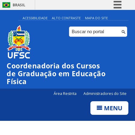
BRASIL
Simplifique!
ACESSIBILIDADE
ALTO CONTRASTE
MAPA DO SITE
Comunica BR
Participe
Acesso à informação
Legislação
Coordenadoria dos Cursos
Canais
de Graduação em Educação
Física
Área Restrita
Administradores do Site
MENU